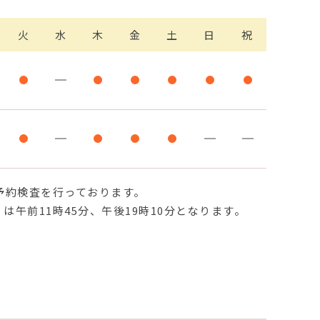
火
水
木
金
土
日
祝
手術、予約検査を行っております。
は午前11時45分、午後19時10分となります。